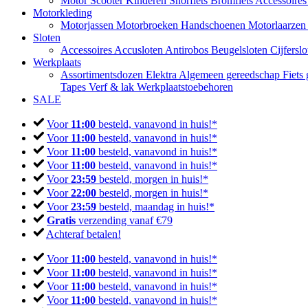
Motor
Scooter
Kinderen
Snorfiets
Bromfiets
Accessoire
Motorkleding
Motorjassen
Motorbroeken
Handschoenen
Motorlaarze
Sloten
Accessoires
Accusloten
Antirobos
Beugelsloten
Cijfersl
Werkplaats
Assortimentsdozen
Elektra
Algemeen gereedschap
Fiets
Tapes
Verf & lak
Werkplaatstoebehoren
SALE
Voor
11:00
besteld, vanavond in huis!*
Voor
11:00
besteld, vanavond in huis!*
Voor
11:00
besteld, vanavond in huis!*
Voor
11:00
besteld, vanavond in huis!*
Voor
23:59
besteld, morgen in huis!*
Voor
22:00
besteld, morgen in huis!*
Voor
23:59
besteld, maandag in huis!*
Gratis
verzending vanaf €79
Achteraf betalen!
Voor
11:00
besteld, vanavond in huis!*
Voor
11:00
besteld, vanavond in huis!*
Voor
11:00
besteld, vanavond in huis!*
Voor
11:00
besteld, vanavond in huis!*