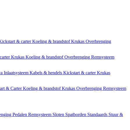
Kickstart & carter
Koeling & brandstof
Krukas
Overbrenging
carter
Krukas
Koeling & brandstof
Overbrenging
Remsysteem
ca
Inlaatsysteem
Kabels & hendels
Kickstart & carter
Krukas
art & Carter
Koeling & brandstof
Krukas
Overbrenging
Remsysteem
enging
Pedalen
Remsysteem
Sloten
Spatborden
Standaards
Stuur &