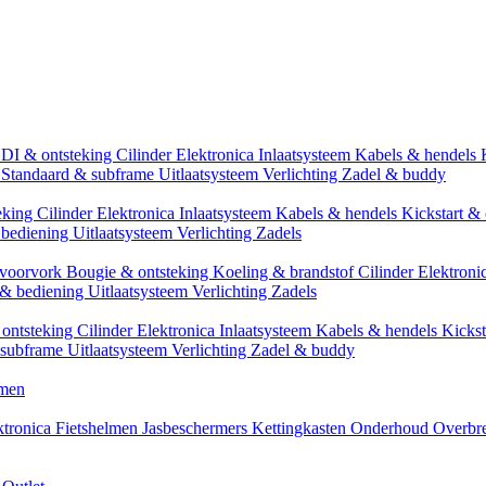
CDI & ontsteking
Cilinder
Elektronica
Inlaatsysteem
Kabels & hendels
n
Standaard & subframe
Uitlaatsysteem
Verlichting
Zadel & buddy
eking
Cilinder
Elektronica
Inlaatsysteem
Kabels & hendels
Kickstart & 
 bediening
Uitlaatsysteem
Verlichting
Zadels
 voorvork
Bougie & ontsteking
Koeling & brandstof
Cilinder
Elektroni
 & bediening
Uitlaatsysteem
Verlichting
Zadels
ontsteking
Cilinder
Elektronica
Inlaatsysteem
Kabels & hendels
Kickst
 subframe
Uitlaatsysteem
Verlichting
Zadel & buddy
men
ktronica
Fietshelmen
Jasbeschermers
Kettingkasten
Onderhoud
Overbr