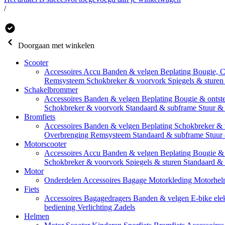
/
Doorgaan met winkelen
Scooter
Accessoires
Accu
Banden & velgen
Beplating
Bougie, 
Remsysteem
Schokbreker & voorvork
Spiegels & sture
Schakelbrommer
Accessoires
Banden & velgen
Beplating
Bougie & ontst
Schokbreker & voorvork
Standaard & subframe
Stuur &
Bromfiets
Accessoires
Banden & velgen
Beplating
Schokbreker &
Overbrenging
Remsysteem
Standaard & subframe
Stuur
Motorscooter
Accessoires
Accu
Banden & velgen
Beplating
Bougie & 
Schokbreker & voorvork
Spiegels & sturen
Standaard &
Motor
Onderdelen
Accessoires
Bagage
Motorkleding
Motorhel
Fiets
Accessoires
Bagagedragers
Banden & velgen
E-bike ele
bediening
Verlichting
Zadels
Helmen