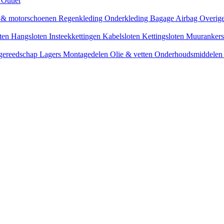
s
Outlet
n & motorschoenen
Regenkleding
Onderkleding
Bagage
Airbag
Overige
oten
Hangsloten
Insteekkettingen
Kabelsloten
Kettingsloten
Muuranker
 gereedschap
Lagers
Montagedelen
Olie & vetten
Onderhoudsmiddele