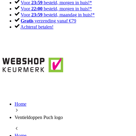
Voor
23:59
besteld, morgen in huis!*
Voor
22:00
besteld, morgen in huis!*
Voor
23:59
besteld, maandag in huis!*
Gratis
verzending vanaf €79
Achteraf betalen!
Home
Ventieldoppen Puch logo
Home