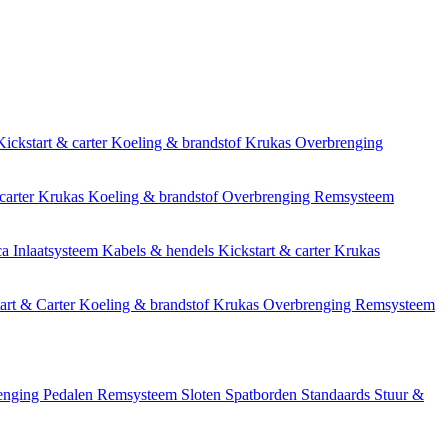
Kickstart & carter
Koeling & brandstof
Krukas
Overbrenging
carter
Krukas
Koeling & brandstof
Overbrenging
Remsysteem
ca
Inlaatsysteem
Kabels & hendels
Kickstart & carter
Krukas
art & Carter
Koeling & brandstof
Krukas
Overbrenging
Remsysteem
enging
Pedalen
Remsysteem
Sloten
Spatborden
Standaards
Stuur &