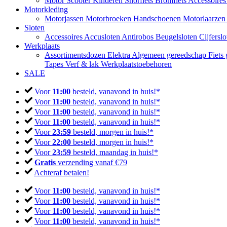
Motor
Scooter
Kinderen
Snorfiets
Bromfiets
Accessoire
Motorkleding
Motorjassen
Motorbroeken
Handschoenen
Motorlaarze
Sloten
Accessoires
Accusloten
Antirobos
Beugelsloten
Cijfersl
Werkplaats
Assortimentsdozen
Elektra
Algemeen gereedschap
Fiets
Tapes
Verf & lak
Werkplaatstoebehoren
SALE
Voor
11:00
besteld, vanavond in huis!*
Voor
11:00
besteld, vanavond in huis!*
Voor
11:00
besteld, vanavond in huis!*
Voor
11:00
besteld, vanavond in huis!*
Voor
23:59
besteld, morgen in huis!*
Voor
22:00
besteld, morgen in huis!*
Voor
23:59
besteld, maandag in huis!*
Gratis
verzending vanaf €79
Achteraf betalen!
Voor
11:00
besteld, vanavond in huis!*
Voor
11:00
besteld, vanavond in huis!*
Voor
11:00
besteld, vanavond in huis!*
Voor
11:00
besteld, vanavond in huis!*