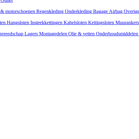
s
Outlet
n & motorschoenen
Regenkleding
Onderkleding
Bagage
Airbag
Overige
oten
Hangsloten
Insteekkettingen
Kabelsloten
Kettingsloten
Muuranker
 gereedschap
Lagers
Montagedelen
Olie & vetten
Onderhoudsmiddele