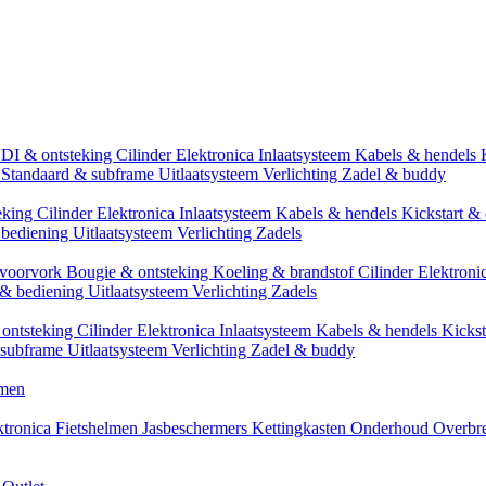
CDI & ontsteking
Cilinder
Elektronica
Inlaatsysteem
Kabels & hendels
n
Standaard & subframe
Uitlaatsysteem
Verlichting
Zadel & buddy
eking
Cilinder
Elektronica
Inlaatsysteem
Kabels & hendels
Kickstart & 
 bediening
Uitlaatsysteem
Verlichting
Zadels
 voorvork
Bougie & ontsteking
Koeling & brandstof
Cilinder
Elektroni
 & bediening
Uitlaatsysteem
Verlichting
Zadels
ontsteking
Cilinder
Elektronica
Inlaatsysteem
Kabels & hendels
Kickst
 subframe
Uitlaatsysteem
Verlichting
Zadel & buddy
men
ktronica
Fietshelmen
Jasbeschermers
Kettingkasten
Onderhoud
Overbr