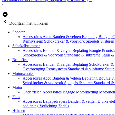
/
Doorgaan met winkelen
Scooter
Accessoires
Accu
Banden & velgen
Beplating
Bougie, 
Remsysteem
Schokbreker & voorvork
Spiegels & sture
Schakelbrommer
Accessoires
Banden & velgen
Beplating
Bougie & ontst
Schokbreker & voorvork
Standaard & subframe
Stuur &
Bromfiets
Accessoires
Banden & velgen
Beplating
Schokbreker &
Overbrenging
Remsysteem
Standaard & subframe
Stuur
Motorscooter
Accessoires
Accu
Banden & velgen
Beplating
Bougie & 
Schokbreker & voorvork
Spiegels & sturen
Standaard &
Motor
Onderdelen
Accessoires
Bagage
Motorkleding
Motorhel
Fiets
Accessoires
Bagagedragers
Banden & velgen
E-bike ele
bediening
Verlichting
Zadels
Helmen