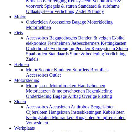
Krukas
Overbrenging
Remsysteem
Schokbreker &
voorvork
Spiegels & sturen
Standaard & subframe
Uitlaatsysteem
Verlichting
Zadel & buddy
Motor
Onderdelen
Accessoires
Bagage
Motorkleding
Motorhelmen
Fiets
Accessoires
Bagagedragers
Banden & velgen
E-bike
elektronica
Fietshelmen
Jasbeschermers
Kettingkasten
Onderhoud
Overbrenging
Pedalen
Remsysteem
Sloten
Spatborden
Standaards
Stuur & bediening
Verlichting
Zadels
Helmen
Motor
Scooter
Kinderen
Snorfiets
Bromfiets
Accessoires
Outlet
Motorkleding
Motorjassen
Motorbroeken
Handschoenen
Motorlaarzen & motorschoenen
Regenkleding
Onderkleding
Bagage
Airbag
Overige kleding
Sloten
Accessoires
Accusloten
Antirobos
Beugelsloten
Cijfersloten
Hangsloten
Insteekkettingen
Kabelsloten
Kettingsloten
Muurankers
Ringsloten
Schijfremsloten
Vouwsloten
Werkplaats