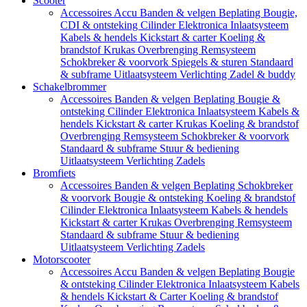
Scooter
Accessoires
Accu
Banden & velgen
Beplating
Bougie,
CDI & ontsteking
Cilinder
Elektronica
Inlaatsysteem
Kabels & hendels
Kickstart & carter
Koeling &
brandstof
Krukas
Overbrenging
Remsysteem
Schokbreker & voorvork
Spiegels & sturen
Standaard
& subframe
Uitlaatsysteem
Verlichting
Zadel & buddy
Schakelbrommer
Accessoires
Banden & velgen
Beplating
Bougie &
ontsteking
Cilinder
Elektronica
Inlaatsysteem
Kabels &
hendels
Kickstart & carter
Krukas
Koeling & brandstof
Overbrenging
Remsysteem
Schokbreker & voorvork
Standaard & subframe
Stuur & bediening
Uitlaatsysteem
Verlichting
Zadels
Bromfiets
Accessoires
Banden & velgen
Beplating
Schokbreker
& voorvork
Bougie & ontsteking
Koeling & brandstof
Cilinder
Elektronica
Inlaatsysteem
Kabels & hendels
Kickstart & carter
Krukas
Overbrenging
Remsysteem
Standaard & subframe
Stuur & bediening
Uitlaatsysteem
Verlichting
Zadels
Motorscooter
Accessoires
Accu
Banden & velgen
Beplating
Bougie
& ontsteking
Cilinder
Elektronica
Inlaatsysteem
Kabels
& hendels
Kickstart & Carter
Koeling & brandstof