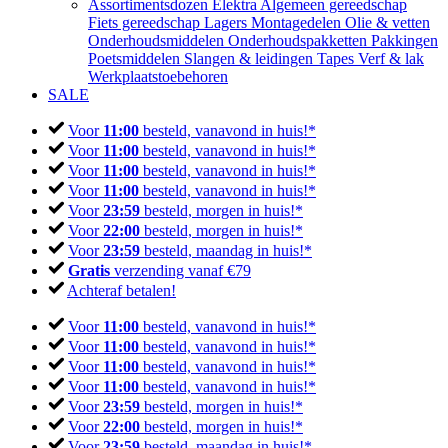
Assortimentsdozen
Elektra
Algemeen gereedschap
Fiets gereedschap
Lagers
Montagedelen
Olie & vetten
Onderhoudsmiddelen
Onderhoudspakketten
Pakkingen
Poetsmiddelen
Slangen & leidingen
Tapes
Verf & lak
Werkplaatstoebehoren
SALE
Voor
11:00
besteld, vanavond in huis!*
Voor
11:00
besteld, vanavond in huis!*
Voor
11:00
besteld, vanavond in huis!*
Voor
11:00
besteld, vanavond in huis!*
Voor
23:59
besteld, morgen in huis!*
Voor
22:00
besteld, morgen in huis!*
Voor
23:59
besteld, maandag in huis!*
Gratis
verzending vanaf €79
Achteraf betalen!
Voor
11:00
besteld, vanavond in huis!*
Voor
11:00
besteld, vanavond in huis!*
Voor
11:00
besteld, vanavond in huis!*
Voor
11:00
besteld, vanavond in huis!*
Voor
23:59
besteld, morgen in huis!*
Voor
22:00
besteld, morgen in huis!*
Voor
23:59
besteld, maandag in huis!*