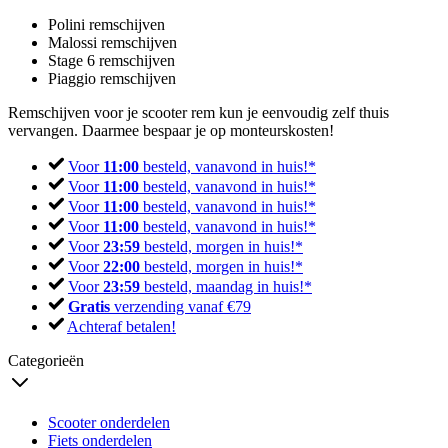
Polini remschijven
Malossi remschijven
Stage 6 remschijven
Piaggio remschijven
Remschijven voor je scooter rem kun je eenvoudig zelf thuis
vervangen. Daarmee bespaar je op monteurskosten!
Voor
11:00
besteld, vanavond in huis!*
Voor
11:00
besteld, vanavond in huis!*
Voor
11:00
besteld, vanavond in huis!*
Voor
11:00
besteld, vanavond in huis!*
Voor
23:59
besteld, morgen in huis!*
Voor
22:00
besteld, morgen in huis!*
Voor
23:59
besteld, maandag in huis!*
Gratis
verzending vanaf €79
Achteraf betalen!
Categorieën
Scooter onderdelen
Fiets onderdelen