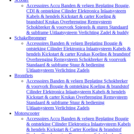
Scooter
Accessoires
Accu
Banden & velgen
Beplating
Bougie,
CDI & ontsteking
Cilinder
Elektronica
Inlaatsysteem
Kabels & hendels
Kickstart & carter
Koeling &
brandstof
Krukas
Overbrenging
Remsysteem
Schokbreker & voorvork
Spiegels & sturen
Standaard
& subframe
Uitlaatsysteem
Verlichting
Zadel & buddy
Schakelbrommer
Accessoires
Banden & velgen
Beplating
Bougie &
ontsteking
Cilinder
Elektronica
Inlaatsysteem
Kabels &
hendels
Kickstart & carter
Krukas
Koeling & brandstof
Overbrenging
Remsysteem
Schokbreker & voorvork
Standaard & subframe
Stuur & bediening
Uitlaatsysteem
Verlichting
Zadels
Bromfiets
Accessoires
Banden & velgen
Beplating
Schokbreker
& voorvork
Bougie & ontsteking
Koeling & brandstof
Cilinder
Elektronica
Inlaatsysteem
Kabels & hendels
Kickstart & carter
Krukas
Overbrenging
Remsysteem
Standaard & subframe
Stuur & bediening
Uitlaatsysteem
Verlichting
Zadels
Motorscooter
Accessoires
Accu
Banden & velgen
Beplating
Bougie
& ontsteking
Cilinder
Elektronica
Inlaatsysteem
Kabels
& hendels
Kickstart & Carter
Koeling & brandstof