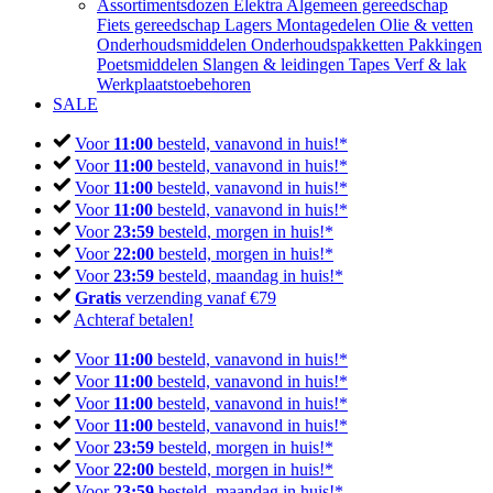
Assortimentsdozen
Elektra
Algemeen gereedschap
Fiets gereedschap
Lagers
Montagedelen
Olie & vetten
Onderhoudsmiddelen
Onderhoudspakketten
Pakkingen
Poetsmiddelen
Slangen & leidingen
Tapes
Verf & lak
Werkplaatstoebehoren
SALE
Voor
11:00
besteld, vanavond in huis!*
Voor
11:00
besteld, vanavond in huis!*
Voor
11:00
besteld, vanavond in huis!*
Voor
11:00
besteld, vanavond in huis!*
Voor
23:59
besteld, morgen in huis!*
Voor
22:00
besteld, morgen in huis!*
Voor
23:59
besteld, maandag in huis!*
Gratis
verzending vanaf €79
Achteraf betalen!
Voor
11:00
besteld, vanavond in huis!*
Voor
11:00
besteld, vanavond in huis!*
Voor
11:00
besteld, vanavond in huis!*
Voor
11:00
besteld, vanavond in huis!*
Voor
23:59
besteld, morgen in huis!*
Voor
22:00
besteld, morgen in huis!*
Voor
23:59
besteld, maandag in huis!*