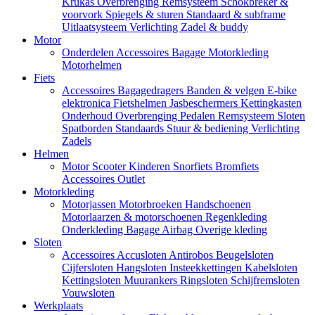
Krukas
Overbrenging
Remsysteem
Schokbreker &
voorvork
Spiegels & sturen
Standaard & subframe
Uitlaatsysteem
Verlichting
Zadel & buddy
Motor
Onderdelen
Accessoires
Bagage
Motorkleding
Motorhelmen
Fiets
Accessoires
Bagagedragers
Banden & velgen
E-bike
elektronica
Fietshelmen
Jasbeschermers
Kettingkasten
Onderhoud
Overbrenging
Pedalen
Remsysteem
Sloten
Spatborden
Standaards
Stuur & bediening
Verlichting
Zadels
Helmen
Motor
Scooter
Kinderen
Snorfiets
Bromfiets
Accessoires
Outlet
Motorkleding
Motorjassen
Motorbroeken
Handschoenen
Motorlaarzen & motorschoenen
Regenkleding
Onderkleding
Bagage
Airbag
Overige kleding
Sloten
Accessoires
Accusloten
Antirobos
Beugelsloten
Cijfersloten
Hangsloten
Insteekkettingen
Kabelsloten
Kettingsloten
Muurankers
Ringsloten
Schijfremsloten
Vouwsloten
Werkplaats