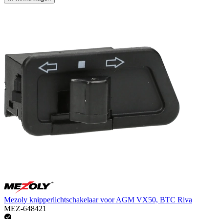
Mezoly knipperlichtschakelaar voor AGM VX50, BTC Riva
MEZ-648421