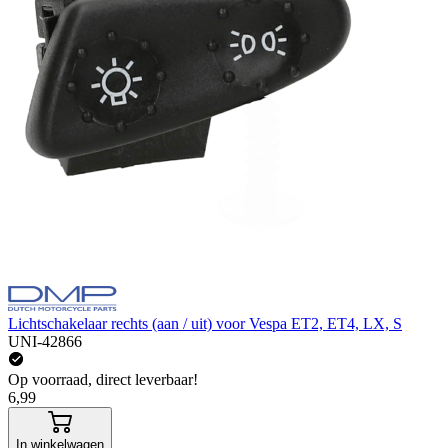
Lichtschakelaar rechts (aan / uit) voor Vespa ET2, ET4, LX, S
UNI-42866
Op voorraad, direct leverbaar!
6,99
In winkelwagen