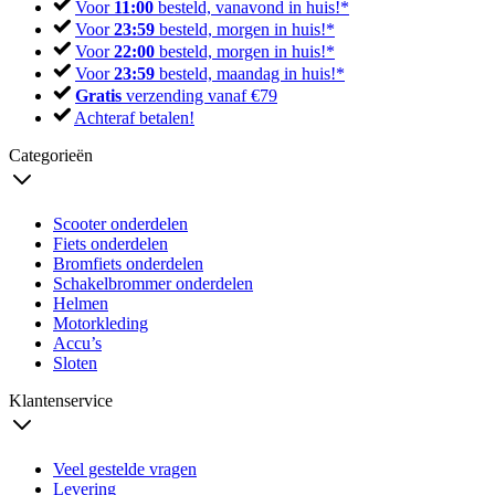
Voor
11:00
besteld, vanavond in huis!*
Voor
23:59
besteld, morgen in huis!*
Voor
22:00
besteld, morgen in huis!*
Voor
23:59
besteld, maandag in huis!*
Gratis
verzending vanaf €79
Achteraf betalen!
Categorieën
Scooter onderdelen
Fiets onderdelen
Bromfiets onderdelen
Schakelbrommer onderdelen
Helmen
Motorkleding
Accu’s
Sloten
Klantenservice
Veel gestelde vragen
Levering