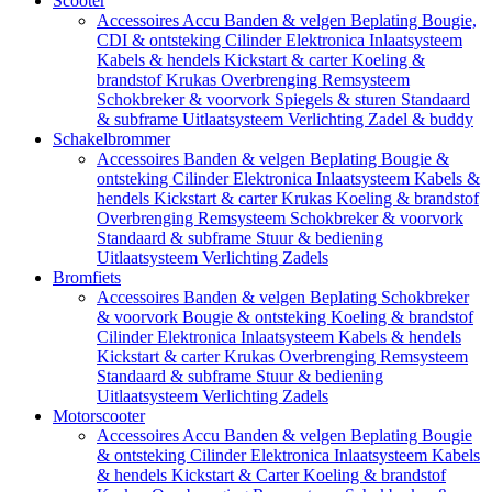
Scooter
Accessoires
Accu
Banden & velgen
Beplating
Bougie,
CDI & ontsteking
Cilinder
Elektronica
Inlaatsysteem
Kabels & hendels
Kickstart & carter
Koeling &
brandstof
Krukas
Overbrenging
Remsysteem
Schokbreker & voorvork
Spiegels & sturen
Standaard
& subframe
Uitlaatsysteem
Verlichting
Zadel & buddy
Schakelbrommer
Accessoires
Banden & velgen
Beplating
Bougie &
ontsteking
Cilinder
Elektronica
Inlaatsysteem
Kabels &
hendels
Kickstart & carter
Krukas
Koeling & brandstof
Overbrenging
Remsysteem
Schokbreker & voorvork
Standaard & subframe
Stuur & bediening
Uitlaatsysteem
Verlichting
Zadels
Bromfiets
Accessoires
Banden & velgen
Beplating
Schokbreker
& voorvork
Bougie & ontsteking
Koeling & brandstof
Cilinder
Elektronica
Inlaatsysteem
Kabels & hendels
Kickstart & carter
Krukas
Overbrenging
Remsysteem
Standaard & subframe
Stuur & bediening
Uitlaatsysteem
Verlichting
Zadels
Motorscooter
Accessoires
Accu
Banden & velgen
Beplating
Bougie
& ontsteking
Cilinder
Elektronica
Inlaatsysteem
Kabels
& hendels
Kickstart & Carter
Koeling & brandstof