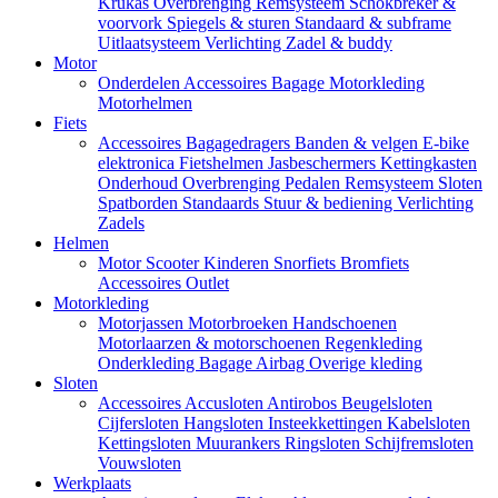
Krukas
Overbrenging
Remsysteem
Schokbreker &
voorvork
Spiegels & sturen
Standaard & subframe
Uitlaatsysteem
Verlichting
Zadel & buddy
Motor
Onderdelen
Accessoires
Bagage
Motorkleding
Motorhelmen
Fiets
Accessoires
Bagagedragers
Banden & velgen
E-bike
elektronica
Fietshelmen
Jasbeschermers
Kettingkasten
Onderhoud
Overbrenging
Pedalen
Remsysteem
Sloten
Spatborden
Standaards
Stuur & bediening
Verlichting
Zadels
Helmen
Motor
Scooter
Kinderen
Snorfiets
Bromfiets
Accessoires
Outlet
Motorkleding
Motorjassen
Motorbroeken
Handschoenen
Motorlaarzen & motorschoenen
Regenkleding
Onderkleding
Bagage
Airbag
Overige kleding
Sloten
Accessoires
Accusloten
Antirobos
Beugelsloten
Cijfersloten
Hangsloten
Insteekkettingen
Kabelsloten
Kettingsloten
Muurankers
Ringsloten
Schijfremsloten
Vouwsloten
Werkplaats