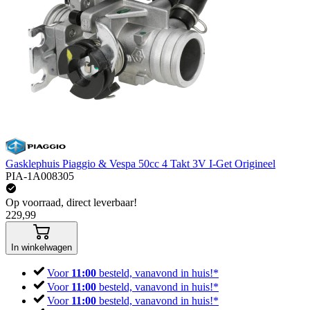
Gasklephuis Piaggio & Vespa 50cc 4 Takt 3V I-Get Origineel
PIA-1A008305
Op voorraad, direct leverbaar!
229,99
In winkelwagen
Voor
11:00
besteld, vanavond in huis!*
Voor
11:00
besteld, vanavond in huis!*
Voor
11:00
besteld, vanavond in huis!*