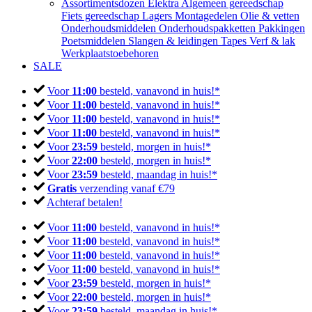
Assortimentsdozen
Elektra
Algemeen gereedschap
Fiets gereedschap
Lagers
Montagedelen
Olie & vetten
Onderhoudsmiddelen
Onderhoudspakketten
Pakkingen
Poetsmiddelen
Slangen & leidingen
Tapes
Verf & lak
Werkplaatstoebehoren
SALE
Voor
11:00
besteld, vanavond in huis!*
Voor
11:00
besteld, vanavond in huis!*
Voor
11:00
besteld, vanavond in huis!*
Voor
11:00
besteld, vanavond in huis!*
Voor
23:59
besteld, morgen in huis!*
Voor
22:00
besteld, morgen in huis!*
Voor
23:59
besteld, maandag in huis!*
Gratis
verzending vanaf €79
Achteraf betalen!
Voor
11:00
besteld, vanavond in huis!*
Voor
11:00
besteld, vanavond in huis!*
Voor
11:00
besteld, vanavond in huis!*
Voor
11:00
besteld, vanavond in huis!*
Voor
23:59
besteld, morgen in huis!*
Voor
22:00
besteld, morgen in huis!*
Voor
23:59
besteld, maandag in huis!*