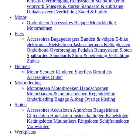
Krukas
Overbrenging
Remsysteem
Schokbreker &
voorvork
Spiegels & sturen
Standaard & subframe
Uitlaatsysteem
Verlichting
Zadel & buddy
Motor
Onderdelen
Accessoires
Bagage
Motorkleding
Motorhelmen
Fiets
Accessoires
Bagagedragers
Banden & velgen
E-bike
elektronica
Fietshelmen
Jasbeschermers
Kettingkasten
Onderhoud
Overbrenging
Pedalen
Remsysteem
Sloten
Spatborden
Standaards
Stuur & bediening
Verlichting
Zadels
Helmen
Motor
Scooter
Kinderen
Snorfiets
Bromfiets
Accessoires
Outlet
Motorkleding
Motorjassen
Motorbroeken
Handschoenen
Motorlaarzen & motorschoenen
Regenkleding
Onderkleding
Bagage
Airbag
Overige kleding
Sloten
Accessoires
Accusloten
Antirobos
Beugelsloten
Cijfersloten
Hangsloten
Insteekkettingen
Kabelsloten
Kettingsloten
Muurankers
Ringsloten
Schijfremsloten
Vouwsloten
Werkplaats