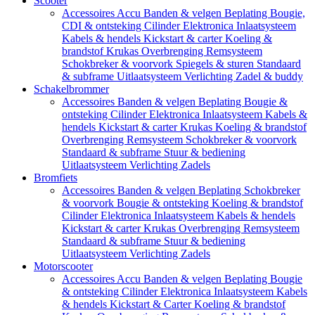
Scooter
Accessoires
Accu
Banden & velgen
Beplating
Bougie,
CDI & ontsteking
Cilinder
Elektronica
Inlaatsysteem
Kabels & hendels
Kickstart & carter
Koeling &
brandstof
Krukas
Overbrenging
Remsysteem
Schokbreker & voorvork
Spiegels & sturen
Standaard
& subframe
Uitlaatsysteem
Verlichting
Zadel & buddy
Schakelbrommer
Accessoires
Banden & velgen
Beplating
Bougie &
ontsteking
Cilinder
Elektronica
Inlaatsysteem
Kabels &
hendels
Kickstart & carter
Krukas
Koeling & brandstof
Overbrenging
Remsysteem
Schokbreker & voorvork
Standaard & subframe
Stuur & bediening
Uitlaatsysteem
Verlichting
Zadels
Bromfiets
Accessoires
Banden & velgen
Beplating
Schokbreker
& voorvork
Bougie & ontsteking
Koeling & brandstof
Cilinder
Elektronica
Inlaatsysteem
Kabels & hendels
Kickstart & carter
Krukas
Overbrenging
Remsysteem
Standaard & subframe
Stuur & bediening
Uitlaatsysteem
Verlichting
Zadels
Motorscooter
Accessoires
Accu
Banden & velgen
Beplating
Bougie
& ontsteking
Cilinder
Elektronica
Inlaatsysteem
Kabels
& hendels
Kickstart & Carter
Koeling & brandstof