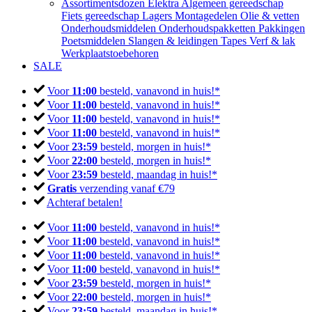
Assortimentsdozen
Elektra
Algemeen gereedschap
Fiets gereedschap
Lagers
Montagedelen
Olie & vetten
Onderhoudsmiddelen
Onderhoudspakketten
Pakkingen
Poetsmiddelen
Slangen & leidingen
Tapes
Verf & lak
Werkplaatstoebehoren
SALE
Voor
11:00
besteld, vanavond in huis!*
Voor
11:00
besteld, vanavond in huis!*
Voor
11:00
besteld, vanavond in huis!*
Voor
11:00
besteld, vanavond in huis!*
Voor
23:59
besteld, morgen in huis!*
Voor
22:00
besteld, morgen in huis!*
Voor
23:59
besteld, maandag in huis!*
Gratis
verzending vanaf €79
Achteraf betalen!
Voor
11:00
besteld, vanavond in huis!*
Voor
11:00
besteld, vanavond in huis!*
Voor
11:00
besteld, vanavond in huis!*
Voor
11:00
besteld, vanavond in huis!*
Voor
23:59
besteld, morgen in huis!*
Voor
22:00
besteld, morgen in huis!*
Voor
23:59
besteld, maandag in huis!*