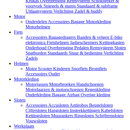
Krukas
Overbrenging
Remsysteem
Schokbreker &
voorvork
Spiegels & sturen
Standaard & subframe
Uitlaatsysteem
Verlichting
Zadel & buddy
Motor
Onderdelen
Accessoires
Bagage
Motorkleding
Motorhelmen
Fiets
Accessoires
Bagagedragers
Banden & velgen
E-bike
elektronica
Fietshelmen
Jasbeschermers
Kettingkasten
Onderhoud
Overbrenging
Pedalen
Remsysteem
Sloten
Spatborden
Standaards
Stuur & bediening
Verlichting
Zadels
Helmen
Motor
Scooter
Kinderen
Snorfiets
Bromfiets
Accessoires
Outlet
Motorkleding
Motorjassen
Motorbroeken
Handschoenen
Motorlaarzen & motorschoenen
Regenkleding
Onderkleding
Bagage
Airbag
Overige kleding
Sloten
Accessoires
Accusloten
Antirobos
Beugelsloten
Cijfersloten
Hangsloten
Insteekkettingen
Kabelsloten
Kettingsloten
Muurankers
Ringsloten
Schijfremsloten
Vouwsloten
Werkplaats