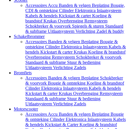
Scooter
Accessoires
Accu
Banden & velgen
Beplating
Bougie,
CDI & ontsteking
Cilinder
Elektronica
Inlaatsysteem
Kabels & hendels
Kickstart & carter
Koeling &
brandstof
Krukas
Overbrenging
Remsysteem
Schokbreker & voorvork
Spiegels & sturen
Standaard
& subframe
Uitlaatsysteem
Verlichting
Zadel & buddy
Schakelbrommer
Accessoires
Banden & velgen
Beplating
Bougie &
ontsteking
Cilinder
Elektronica
Inlaatsysteem
Kabels &
hendels
Kickstart & carter
Krukas
Koeling & brandstof
Overbrenging
Remsysteem
Schokbreker & voorvork
Standaard & subframe
Stuur & bediening
Uitlaatsysteem
Verlichting
Zadels
Bromfiets
Accessoires
Banden & velgen
Beplating
Schokbreker
& voorvork
Bougie & ontsteking
Koeling & brandstof
Cilinder
Elektronica
Inlaatsysteem
Kabels & hendels
Kickstart & carter
Krukas
Overbrenging
Remsysteem
Standaard & subframe
Stuur & bediening
Uitlaatsysteem
Verlichting
Zadels
Motorscooter
Accessoires
Accu
Banden & velgen
Beplating
Bougie
& ontsteking
Cilinder
Elektronica
Inlaatsysteem
Kabels
& hendels
Kickstart & Carter
Koeling & brandstof