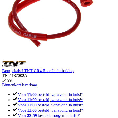
Bougiekabel TNT CR4 Race Inclusief dop
TNT-187002A
14,99
Binnenkort leverbaar
Voor
11:00
besteld, vanavond in huis!*
Voor
11:00
besteld, vanavond in huis!*
Voor
11:00
besteld, vanavond in huis!*
Voor
11:00
besteld, vanavond in huis!*
Voor
23:59
besteld, morgen in huis!*