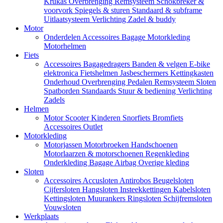
Krukas
Overbrenging
Remsysteem
Schokbreker &
voorvork
Spiegels & sturen
Standaard & subframe
Uitlaatsysteem
Verlichting
Zadel & buddy
Motor
Onderdelen
Accessoires
Bagage
Motorkleding
Motorhelmen
Fiets
Accessoires
Bagagedragers
Banden & velgen
E-bike
elektronica
Fietshelmen
Jasbeschermers
Kettingkasten
Onderhoud
Overbrenging
Pedalen
Remsysteem
Sloten
Spatborden
Standaards
Stuur & bediening
Verlichting
Zadels
Helmen
Motor
Scooter
Kinderen
Snorfiets
Bromfiets
Accessoires
Outlet
Motorkleding
Motorjassen
Motorbroeken
Handschoenen
Motorlaarzen & motorschoenen
Regenkleding
Onderkleding
Bagage
Airbag
Overige kleding
Sloten
Accessoires
Accusloten
Antirobos
Beugelsloten
Cijfersloten
Hangsloten
Insteekkettingen
Kabelsloten
Kettingsloten
Muurankers
Ringsloten
Schijfremsloten
Vouwsloten
Werkplaats