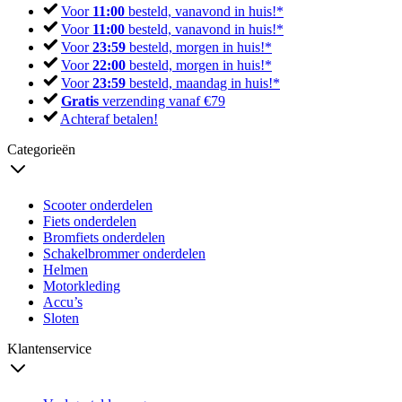
Voor
11:00
besteld, vanavond in huis!*
Voor
11:00
besteld, vanavond in huis!*
Voor
23:59
besteld, morgen in huis!*
Voor
22:00
besteld, morgen in huis!*
Voor
23:59
besteld, maandag in huis!*
Gratis
verzending vanaf €79
Achteraf betalen!
Categorieën
Scooter onderdelen
Fiets onderdelen
Bromfiets onderdelen
Schakelbrommer onderdelen
Helmen
Motorkleding
Accu’s
Sloten
Klantenservice