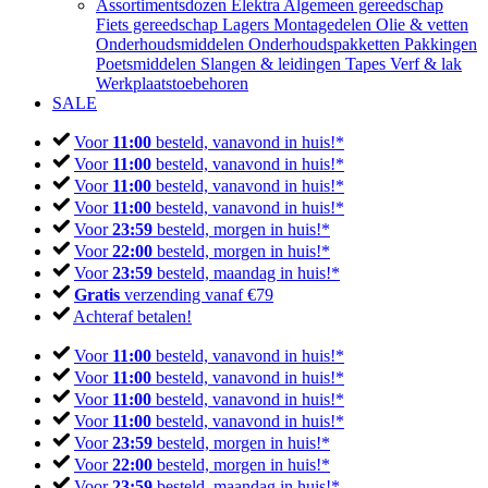
Assortimentsdozen
Elektra
Algemeen gereedschap
Fiets gereedschap
Lagers
Montagedelen
Olie & vetten
Onderhoudsmiddelen
Onderhoudspakketten
Pakkingen
Poetsmiddelen
Slangen & leidingen
Tapes
Verf & lak
Werkplaatstoebehoren
SALE
Voor
11:00
besteld, vanavond in huis!*
Voor
11:00
besteld, vanavond in huis!*
Voor
11:00
besteld, vanavond in huis!*
Voor
11:00
besteld, vanavond in huis!*
Voor
23:59
besteld, morgen in huis!*
Voor
22:00
besteld, morgen in huis!*
Voor
23:59
besteld, maandag in huis!*
Gratis
verzending vanaf €79
Achteraf betalen!
Voor
11:00
besteld, vanavond in huis!*
Voor
11:00
besteld, vanavond in huis!*
Voor
11:00
besteld, vanavond in huis!*
Voor
11:00
besteld, vanavond in huis!*
Voor
23:59
besteld, morgen in huis!*
Voor
22:00
besteld, morgen in huis!*
Voor
23:59
besteld, maandag in huis!*