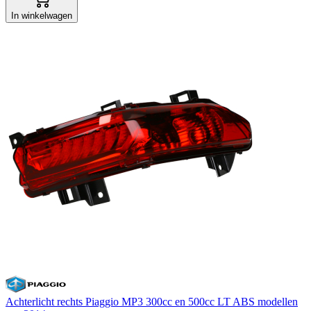
In winkelwagen
Achterlicht rechts Piaggio MP3 300cc en 500cc LT ABS modellen