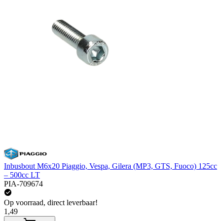
Inbusbout M6x20 Piaggio, Vespa, Gilera (MP3, GTS, Fuoco) 125cc
– 500cc LT
PIA-709674
Op voorraad, direct leverbaar!
1,49