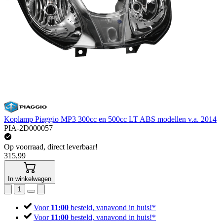
Koplamp Piaggio MP3 300cc en 500cc LT ABS modellen v.a. 2014
PIA-2D000057
Op voorraad, direct leverbaar!
315,99
In winkelwagen
1
Voor
11:00
besteld, vanavond in huis!*
Voor
11:00
besteld, vanavond in huis!*