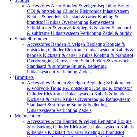
Scooter
Accessoires
Accu
Banden & velgen
Beplating
Bougie,
CDI & ontsteking
Cilinder
Elektronica
Inlaatsysteem
Kabels & hendels
Kickstart & carter
Koeling &
brandstof
Krukas
Overbrenging
Remsysteem
Schokbreker & voorvork
Spiegels & sturen
Standaard
& subframe
Uitlaatsysteem
Verlichting
Zadel & buddy
Schakelbrommer
Accessoires
Banden & velgen
Beplating
Bougie &
ontsteking
Cilinder
Elektronica
Inlaatsysteem
Kabels &
hendels
Kickstart & carter
Krukas
Koeling & brandstof
Overbrenging
Remsysteem
Schokbreker & voorvork
Standaard & subframe
Stuur & bediening
Uitlaatsysteem
Verlichting
Zadels
Bromfiets
Accessoires
Banden & velgen
Beplating
Schokbreker
& voorvork
Bougie & ontsteking
Koeling & brandstof
Cilinder
Elektronica
Inlaatsysteem
Kabels & hendels
Kickstart & carter
Krukas
Overbrenging
Remsysteem
Standaard & subframe
Stuur & bediening
Uitlaatsysteem
Verlichting
Zadels
Motorscooter
Accessoires
Accu
Banden & velgen
Beplating
Bougie
& ontsteking
Cilinder
Elektronica
Inlaatsysteem
Kabels
& hendels
Kickstart & Carter
Koeling & brandstof