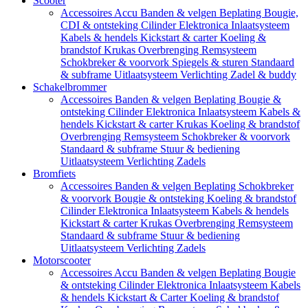
Scooter
Accessoires
Accu
Banden & velgen
Beplating
Bougie,
CDI & ontsteking
Cilinder
Elektronica
Inlaatsysteem
Kabels & hendels
Kickstart & carter
Koeling &
brandstof
Krukas
Overbrenging
Remsysteem
Schokbreker & voorvork
Spiegels & sturen
Standaard
& subframe
Uitlaatsysteem
Verlichting
Zadel & buddy
Schakelbrommer
Accessoires
Banden & velgen
Beplating
Bougie &
ontsteking
Cilinder
Elektronica
Inlaatsysteem
Kabels &
hendels
Kickstart & carter
Krukas
Koeling & brandstof
Overbrenging
Remsysteem
Schokbreker & voorvork
Standaard & subframe
Stuur & bediening
Uitlaatsysteem
Verlichting
Zadels
Bromfiets
Accessoires
Banden & velgen
Beplating
Schokbreker
& voorvork
Bougie & ontsteking
Koeling & brandstof
Cilinder
Elektronica
Inlaatsysteem
Kabels & hendels
Kickstart & carter
Krukas
Overbrenging
Remsysteem
Standaard & subframe
Stuur & bediening
Uitlaatsysteem
Verlichting
Zadels
Motorscooter
Accessoires
Accu
Banden & velgen
Beplating
Bougie
& ontsteking
Cilinder
Elektronica
Inlaatsysteem
Kabels
& hendels
Kickstart & Carter
Koeling & brandstof