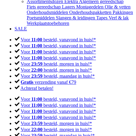
Assortimentsdozen
Elektra
Algemeen gereedschap
Fiets gereedschap
Lagers
Montagedelen
Olie & vetten
Onderhoudsmiddelen
Onderhoudspakketten
Pakkingen
Poetsmiddelen
Slangen & leidingen
Tapes
Verf & lak
Werkplaatstoebehoren
SALE
Voor
11:00
besteld, vanavond in huis!*
Voor
11:00
besteld, vanavond in huis!*
Voor
11:00
besteld, vanavond in huis!*
Voor
11:00
besteld, vanavond in huis!*
Voor
23:59
besteld, morgen in huis!*
Voor
22:00
besteld, morgen in huis!*
Voor
23:59
besteld, maandag in huis!*
Gratis
verzending vanaf €79
Achteraf betalen!
Voor
11:00
besteld, vanavond in huis!*
Voor
11:00
besteld, vanavond in huis!*
Voor
11:00
besteld, vanavond in huis!*
Voor
11:00
besteld, vanavond in huis!*
Voor
23:59
besteld, morgen in huis!*
Voor
22:00
besteld, morgen in huis!*
Voor
23:59
besteld, maandag in huis!*