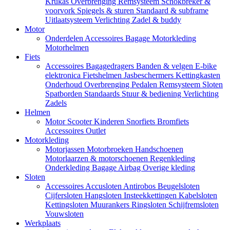
Krukas
Overbrenging
Remsysteem
Schokbreker &
voorvork
Spiegels & sturen
Standaard & subframe
Uitlaatsysteem
Verlichting
Zadel & buddy
Motor
Onderdelen
Accessoires
Bagage
Motorkleding
Motorhelmen
Fiets
Accessoires
Bagagedragers
Banden & velgen
E-bike
elektronica
Fietshelmen
Jasbeschermers
Kettingkasten
Onderhoud
Overbrenging
Pedalen
Remsysteem
Sloten
Spatborden
Standaards
Stuur & bediening
Verlichting
Zadels
Helmen
Motor
Scooter
Kinderen
Snorfiets
Bromfiets
Accessoires
Outlet
Motorkleding
Motorjassen
Motorbroeken
Handschoenen
Motorlaarzen & motorschoenen
Regenkleding
Onderkleding
Bagage
Airbag
Overige kleding
Sloten
Accessoires
Accusloten
Antirobos
Beugelsloten
Cijfersloten
Hangsloten
Insteekkettingen
Kabelsloten
Kettingsloten
Muurankers
Ringsloten
Schijfremsloten
Vouwsloten
Werkplaats