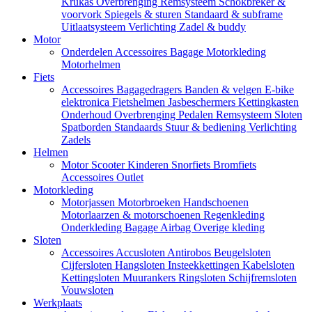
Krukas
Overbrenging
Remsysteem
Schokbreker &
voorvork
Spiegels & sturen
Standaard & subframe
Uitlaatsysteem
Verlichting
Zadel & buddy
Motor
Onderdelen
Accessoires
Bagage
Motorkleding
Motorhelmen
Fiets
Accessoires
Bagagedragers
Banden & velgen
E-bike
elektronica
Fietshelmen
Jasbeschermers
Kettingkasten
Onderhoud
Overbrenging
Pedalen
Remsysteem
Sloten
Spatborden
Standaards
Stuur & bediening
Verlichting
Zadels
Helmen
Motor
Scooter
Kinderen
Snorfiets
Bromfiets
Accessoires
Outlet
Motorkleding
Motorjassen
Motorbroeken
Handschoenen
Motorlaarzen & motorschoenen
Regenkleding
Onderkleding
Bagage
Airbag
Overige kleding
Sloten
Accessoires
Accusloten
Antirobos
Beugelsloten
Cijfersloten
Hangsloten
Insteekkettingen
Kabelsloten
Kettingsloten
Muurankers
Ringsloten
Schijfremsloten
Vouwsloten
Werkplaats