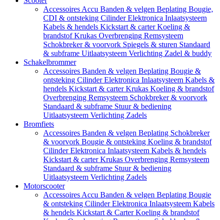
Scooter
Accessoires
Accu
Banden & velgen
Beplating
Bougie,
CDI & ontsteking
Cilinder
Elektronica
Inlaatsysteem
Kabels & hendels
Kickstart & carter
Koeling &
brandstof
Krukas
Overbrenging
Remsysteem
Schokbreker & voorvork
Spiegels & sturen
Standaard
& subframe
Uitlaatsysteem
Verlichting
Zadel & buddy
Schakelbrommer
Accessoires
Banden & velgen
Beplating
Bougie &
ontsteking
Cilinder
Elektronica
Inlaatsysteem
Kabels &
hendels
Kickstart & carter
Krukas
Koeling & brandstof
Overbrenging
Remsysteem
Schokbreker & voorvork
Standaard & subframe
Stuur & bediening
Uitlaatsysteem
Verlichting
Zadels
Bromfiets
Accessoires
Banden & velgen
Beplating
Schokbreker
& voorvork
Bougie & ontsteking
Koeling & brandstof
Cilinder
Elektronica
Inlaatsysteem
Kabels & hendels
Kickstart & carter
Krukas
Overbrenging
Remsysteem
Standaard & subframe
Stuur & bediening
Uitlaatsysteem
Verlichting
Zadels
Motorscooter
Accessoires
Accu
Banden & velgen
Beplating
Bougie
& ontsteking
Cilinder
Elektronica
Inlaatsysteem
Kabels
& hendels
Kickstart & Carter
Koeling & brandstof