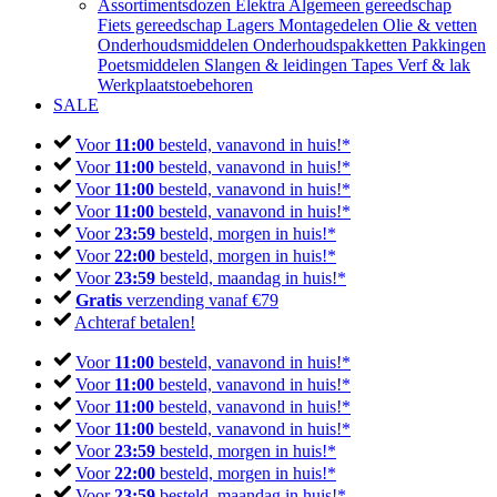
Assortimentsdozen
Elektra
Algemeen gereedschap
Fiets gereedschap
Lagers
Montagedelen
Olie & vetten
Onderhoudsmiddelen
Onderhoudspakketten
Pakkingen
Poetsmiddelen
Slangen & leidingen
Tapes
Verf & lak
Werkplaatstoebehoren
SALE
Voor
11:00
besteld, vanavond in huis!*
Voor
11:00
besteld, vanavond in huis!*
Voor
11:00
besteld, vanavond in huis!*
Voor
11:00
besteld, vanavond in huis!*
Voor
23:59
besteld, morgen in huis!*
Voor
22:00
besteld, morgen in huis!*
Voor
23:59
besteld, maandag in huis!*
Gratis
verzending vanaf €79
Achteraf betalen!
Voor
11:00
besteld, vanavond in huis!*
Voor
11:00
besteld, vanavond in huis!*
Voor
11:00
besteld, vanavond in huis!*
Voor
11:00
besteld, vanavond in huis!*
Voor
23:59
besteld, morgen in huis!*
Voor
22:00
besteld, morgen in huis!*
Voor
23:59
besteld, maandag in huis!*