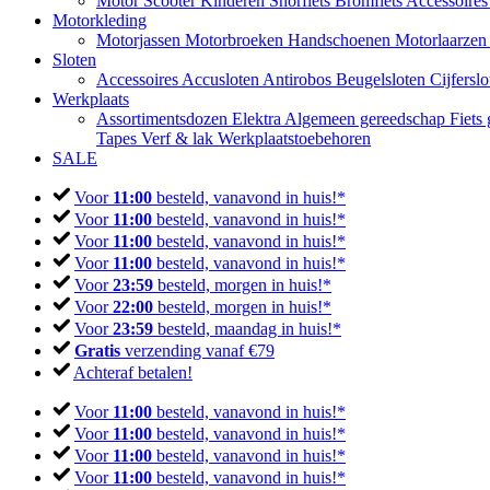
Motor
Scooter
Kinderen
Snorfiets
Bromfiets
Accessoire
Motorkleding
Motorjassen
Motorbroeken
Handschoenen
Motorlaarze
Sloten
Accessoires
Accusloten
Antirobos
Beugelsloten
Cijfersl
Werkplaats
Assortimentsdozen
Elektra
Algemeen gereedschap
Fiets
Tapes
Verf & lak
Werkplaatstoebehoren
SALE
Voor
11:00
besteld, vanavond in huis!*
Voor
11:00
besteld, vanavond in huis!*
Voor
11:00
besteld, vanavond in huis!*
Voor
11:00
besteld, vanavond in huis!*
Voor
23:59
besteld, morgen in huis!*
Voor
22:00
besteld, morgen in huis!*
Voor
23:59
besteld, maandag in huis!*
Gratis
verzending vanaf €79
Achteraf betalen!
Voor
11:00
besteld, vanavond in huis!*
Voor
11:00
besteld, vanavond in huis!*
Voor
11:00
besteld, vanavond in huis!*
Voor
11:00
besteld, vanavond in huis!*