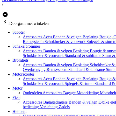
/
Doorgaan met winkelen
Scooter
Accessoires
Accu
Banden & velgen
Beplating
Bougie, 
Remsysteem
Schokbreker & voorvork
Spiegels & sture
Schakelbrommer
Accessoires
Banden & velgen
Beplating
Bougie & ontst
Schokbreker & voorvork
Standaard & subframe
Stuur &
Bromfiets
Accessoires
Banden & velgen
Beplating
Schokbreker &
Overbrenging
Remsysteem
Standaard & subframe
Stuur
Motorscooter
Accessoires
Accu
Banden & velgen
Beplating
Bougie & 
Schokbreker & voorvork
Spiegels & sturen
Standaard &
Motor
Onderdelen
Accessoires
Bagage
Motorkleding
Motorhel
Fiets
Accessoires
Bagagedragers
Banden & velgen
E-bike ele
bediening
Verlichting
Zadels
Helmen