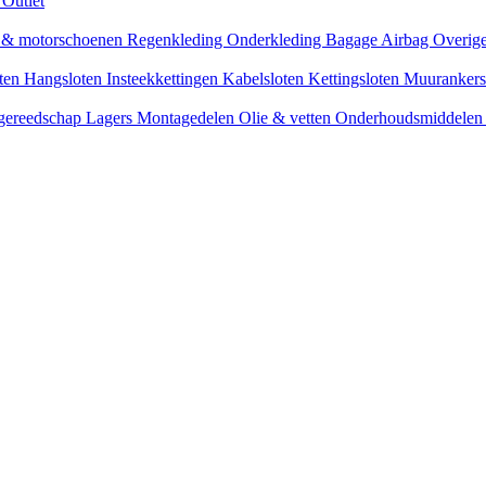
s
Outlet
n & motorschoenen
Regenkleding
Onderkleding
Bagage
Airbag
Overige
oten
Hangsloten
Insteekkettingen
Kabelsloten
Kettingsloten
Muuranker
 gereedschap
Lagers
Montagedelen
Olie & vetten
Onderhoudsmiddele