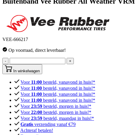
Buitenband Vee Rubber All Weather VRM
VEE-666217
Op voorraad, direct leverbaar!
-
+
In winkelwagen
Voor
11:00
besteld, vanavond in huis!*
Voor
11:00
besteld, vanavond in huis!*
Voor
11:00
besteld, vanavond in huis!*
Voor
11:00
besteld, vanavond in huis!*
Voor
23:59
besteld, morgen in huis!*
Voor
22:00
besteld, morgen in huis!*
Voor
23:59
besteld, maandag in huis!*
Gratis
verzending vanaf €79
Achteraf betalen!