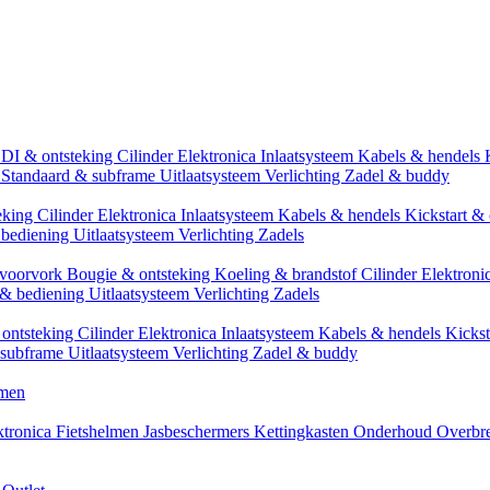
CDI & ontsteking
Cilinder
Elektronica
Inlaatsysteem
Kabels & hendels
n
Standaard & subframe
Uitlaatsysteem
Verlichting
Zadel & buddy
eking
Cilinder
Elektronica
Inlaatsysteem
Kabels & hendels
Kickstart & 
 bediening
Uitlaatsysteem
Verlichting
Zadels
 voorvork
Bougie & ontsteking
Koeling & brandstof
Cilinder
Elektroni
 & bediening
Uitlaatsysteem
Verlichting
Zadels
ontsteking
Cilinder
Elektronica
Inlaatsysteem
Kabels & hendels
Kickst
 subframe
Uitlaatsysteem
Verlichting
Zadel & buddy
men
ktronica
Fietshelmen
Jasbeschermers
Kettingkasten
Onderhoud
Overbr