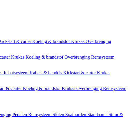
Kickstart & carter
Koeling & brandstof
Krukas
Overbrenging
carter
Krukas
Koeling & brandstof
Overbrenging
Remsysteem
ca
Inlaatsysteem
Kabels & hendels
Kickstart & carter
Krukas
art & Carter
Koeling & brandstof
Krukas
Overbrenging
Remsysteem
enging
Pedalen
Remsysteem
Sloten
Spatborden
Standaards
Stuur &