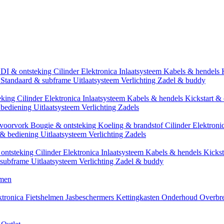
CDI & ontsteking
Cilinder
Elektronica
Inlaatsysteem
Kabels & hendels
n
Standaard & subframe
Uitlaatsysteem
Verlichting
Zadel & buddy
eking
Cilinder
Elektronica
Inlaatsysteem
Kabels & hendels
Kickstart & 
 bediening
Uitlaatsysteem
Verlichting
Zadels
 voorvork
Bougie & ontsteking
Koeling & brandstof
Cilinder
Elektroni
 & bediening
Uitlaatsysteem
Verlichting
Zadels
ontsteking
Cilinder
Elektronica
Inlaatsysteem
Kabels & hendels
Kickst
 subframe
Uitlaatsysteem
Verlichting
Zadel & buddy
men
ktronica
Fietshelmen
Jasbeschermers
Kettingkasten
Onderhoud
Overbr