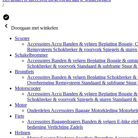
/
Doorgaan met winkelen
Scooter
Accessoires
Accu
Banden & velgen
Beplating
Bougie, 
Remsysteem
Schokbreker & voorvork
Spiegels & sture
Schakelbrommer
Accessoires
Banden & velgen
Beplating
Bougie & ontst
Schokbreker & voorvork
Standaard & subframe
Stuur &
Bromfiets
Accessoires
Banden & velgen
Beplating
Schokbreker &
Overbrenging
Remsysteem
Standaard & subframe
Stuur
Motorscooter
Accessoires
Accu
Banden & velgen
Beplating
Bougie & 
Schokbreker & voorvork
Spiegels & sturen
Standaard &
Motor
Onderdelen
Accessoires
Bagage
Motorkleding
Motorhel
Fiets
Accessoires
Bagagedragers
Banden & velgen
E-bike ele
bediening
Verlichting
Zadels
Helmen