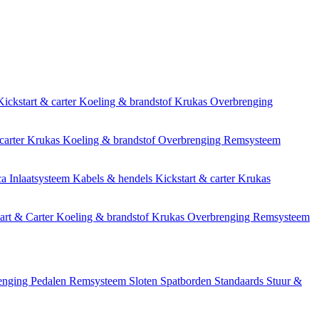
Kickstart & carter
Koeling & brandstof
Krukas
Overbrenging
carter
Krukas
Koeling & brandstof
Overbrenging
Remsysteem
ca
Inlaatsysteem
Kabels & hendels
Kickstart & carter
Krukas
art & Carter
Koeling & brandstof
Krukas
Overbrenging
Remsysteem
enging
Pedalen
Remsysteem
Sloten
Spatborden
Standaards
Stuur &