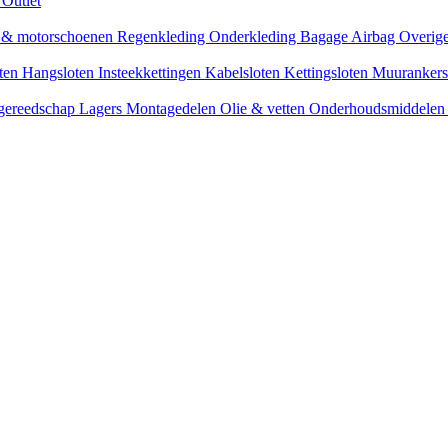
s
Outlet
n & motorschoenen
Regenkleding
Onderkleding
Bagage
Airbag
Overige
oten
Hangsloten
Insteekkettingen
Kabelsloten
Kettingsloten
Muuranker
 gereedschap
Lagers
Montagedelen
Olie & vetten
Onderhoudsmiddele