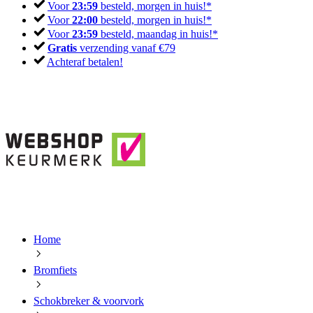
Voor
23:59
besteld, morgen in huis!*
Voor
22:00
besteld, morgen in huis!*
Voor
23:59
besteld, maandag in huis!*
Gratis
verzending vanaf €79
Achteraf betalen!
Home
Bromfiets
Schokbreker & voorvork