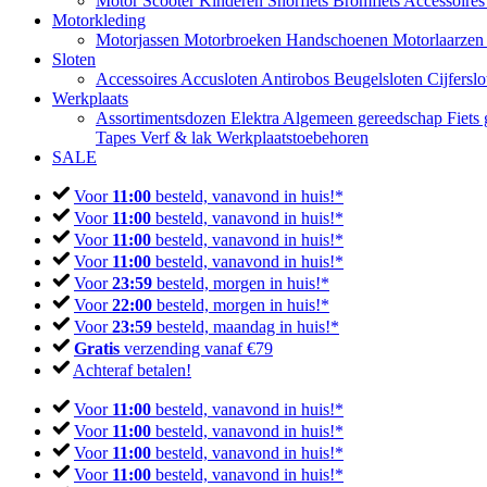
Motor
Scooter
Kinderen
Snorfiets
Bromfiets
Accessoire
Motorkleding
Motorjassen
Motorbroeken
Handschoenen
Motorlaarze
Sloten
Accessoires
Accusloten
Antirobos
Beugelsloten
Cijfersl
Werkplaats
Assortimentsdozen
Elektra
Algemeen gereedschap
Fiets
Tapes
Verf & lak
Werkplaatstoebehoren
SALE
Voor
11:00
besteld, vanavond in huis!*
Voor
11:00
besteld, vanavond in huis!*
Voor
11:00
besteld, vanavond in huis!*
Voor
11:00
besteld, vanavond in huis!*
Voor
23:59
besteld, morgen in huis!*
Voor
22:00
besteld, morgen in huis!*
Voor
23:59
besteld, maandag in huis!*
Gratis
verzending vanaf €79
Achteraf betalen!
Voor
11:00
besteld, vanavond in huis!*
Voor
11:00
besteld, vanavond in huis!*
Voor
11:00
besteld, vanavond in huis!*
Voor
11:00
besteld, vanavond in huis!*